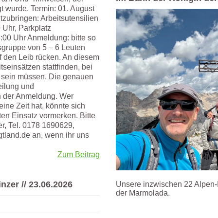
t wurde. Termin: 01. August
itzubringen: Arbeitsutensilien
 Uhr, Parkplatz
00 Uhr Anmeldung: bitte so
tsgruppe von 5 – 6 Leuten
f den Leib rücken. An diesem
tseinsätzen stattfinden, bei
r sein müssen. Die genauen
eilung und
h der Anmeldung. Wer
ine Zeit hat, könnte sich
en Einsatz vormerken. Bitte
er, Tel. 0178 1690629,
tland.de an, wenn ihr uns
Zum Beitrag
nzer // 23.06.2026
Unsere inzwischen 22 Alpen-H
der Marmolada.