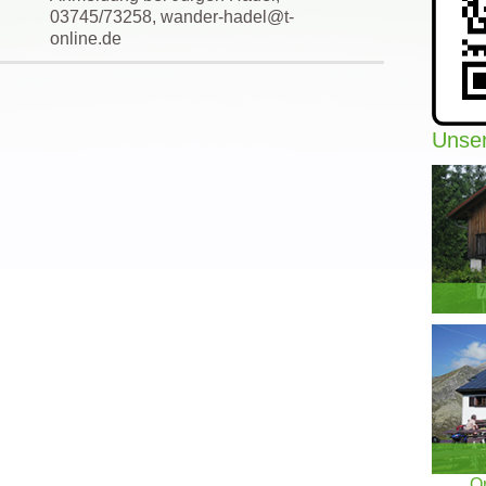
03745/73258, wander-hadel@t-
online.de
Unser
On