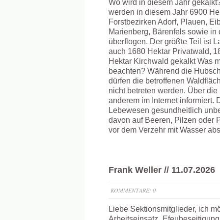
Wo wird in diesem Jahr gekalkt?
werden in diesem Jahr 6900 He
Forstbezirken Adorf, Plauen, Ei
Marienberg, Bärenfels sowie i
überflogen. Der größte Teil ist
auch 1680 Hektar Privatwald,
Hektar Kirchwald gekalkt Was 
beachten? Während die Hubsch
dürfen die betroffenen Waldflä
nicht betreten werden. Über die 
anderem im Internet informiert. D
Lebewesen gesundheitlich unb
davon auf Beeren, Pilzen oder Pf
vor dem Verzehr mit Wasser ab
Frank Weller // 11.07.2026
KOMMENTARE: 0
Liebe Sektionsmitglieder, ich 
Arbeitseinsatz „Efeubeseitigun