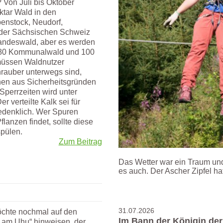
 Von Juli bis Oktober
ktar Wald in den
benstock, Neudorf,
n der Sächsischen Schweiz
 Landeswald, aber es werden
 180 Kommunalwald und 100
müssen Waldnutzer
rauber unterwegs sind,
chen aus Sicherheitsgründen
Sperrzeiten wird unter
er verteilte Kalk sei für
edenklich. Wer Spuren
lanzen findet, sollte diese
spülen.
Zum Beitrag
Das Wetter war ein Traum un
es auch. Der Ascher Zipfel ha
31.07.2026
möchte nochmal auf den
Im Bann der Königin de
g am Uhu“ hinweisen, der