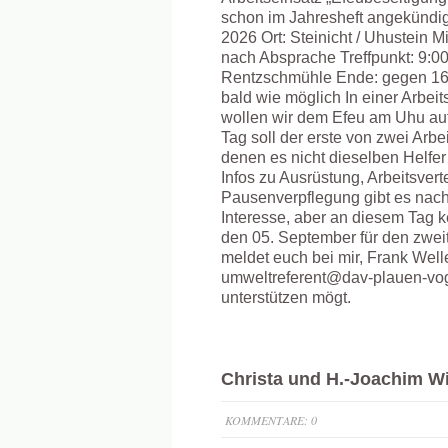
schon im Jahresheft angekündig
2026 Ort: Steinicht / Uhustein M
nach Absprache Treffpunkt: 9:00
Rentzschmühle Ende: gegen 16:
bald wie möglich In einer Arbei
wollen wir dem Efeu am Uhu au
Tag soll der erste von zwei Arbei
denen es nicht dieselben Helfe
Infos zu Ausrüstung, Arbeitsvert
Pausenverpflegung gibt es nac
Interesse, aber an diesem Tag ke
den 05. September für den zweit
meldet euch bei mir, Frank Well
umweltreferent@dav-plauen-vog
unterstützen mögt.
Christa und H.-Joachim Wi
KOMMENTARE: 0