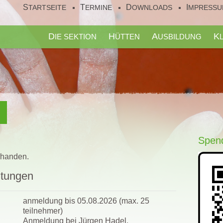
STARTSEITE
TERMINE
DOWNLOADS
IMPRESS
DIE SEKTION
HÜTTEN
AUSBILDUNG
Spend
rhanden.
ltungen
anmeldung bis 05.08.2026 (max. 25
teilnehmer)
Anmeldung bei Jürgen Hadel,