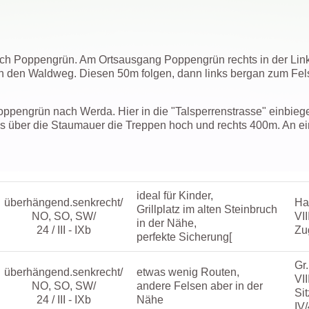
ach Poppengrün. Am Ortsausgang Poppengrün rechts in der Li
 in den Waldweg. Diesen 50m folgen, dann links bergan zum Fel
oppengrün nach Werda. Hier in die "Talsperrenstrasse" einbieg
ss über die Staumauer die Treppen hoch und rechts 400m. An ei
ideal für Kinder,
überhängend.senkrecht/
Ha
Grillplatz im alten Steinbruch
NO, SO, SW/
VII
in der Nähe,
24 / III - IXb
Zu
perfekte Sicherung[
Gr
überhängend.senkrecht/
etwas wenig Routen,
VII
NO, SO, SW/
andere Felsen aber in der
Si
24 / III - IXb
Nähe
IV