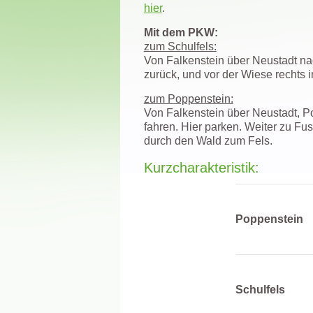
hier
.
Mit dem PKW:
zum Schulfels:
Von Falkenstein über Neustadt n
zurück, und vor der Wiese rechts
zum Poppenstein:
Von Falkenstein über Neustadt, P
fahren. Hier parken. Weiter zu Fu
durch den Wald zum Fels.
Kurzcharakteristik:
Poppenstein
Schulfels