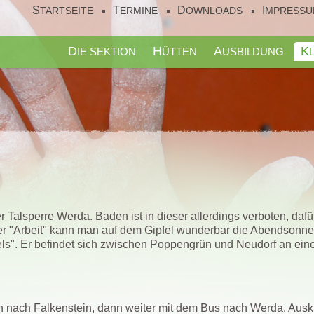
STARTSEITE
TERMINE
DOWNLOADS
IMPRESS
DIE SEKTION
HÜTTEN
AUSBILDUNG
 Talsperre Werda. Baden ist in dieser allerdings verboten, dafü
er "Arbeit" kann man auf dem Gipfel wunderbar die Abendsonne
ls". Er befindet sich zwischen Poppengrün und Neudorf an eine
 nach Falkenstein, dann weiter mit dem Bus nach Werda. Ausku