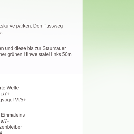
nkskurve parken. Den Fussweg
s.
en und diese bis zur Staumauer
ner grünen Hinweistafel links 50m
rte Welle
Ic/7+
gvogel VI/5+
. Einmaleins
Ia/7-
tzenbleiber
/4