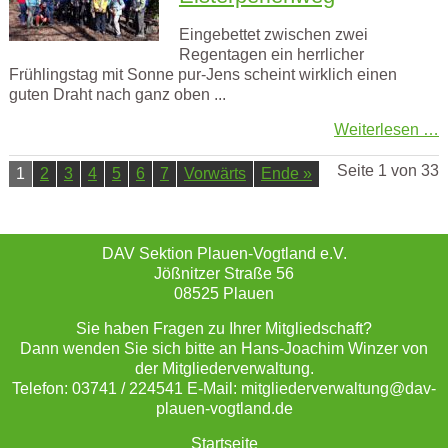
Eingebettet zwischen zwei
Regentagen ein herrlicher
Frühlingstag mit Sonne pur-Jens scheint wirklich einen
guten Draht nach ganz oben ...
Weiterlesen …
Seite 1 von 33
1
2
3
4
5
6
7
Vorwärts
Ende »
DAV Sektion Plauen-Vogtland e.V.
Jößnitzer Straße 56
08525 Plauen
Sie haben Fragen zu Ihrer Mitgliedschaft?
Dann wenden Sie sich bitte an Hans-Joachim Winzer von
der Mitgliederverwaltung.
Telefon: 03741 / 224541 E-Mail: mitgliederverwaltung@dav-
plauen-vogtland.de
Startseite