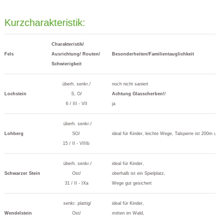
Kurzcharakteristik:
Charakteristik/
Fels
Ausrichtung/ Routen/
Besonderheiten/Familientauglichkeit
Schwierigkeit
überh. senkr./
noch nicht saniert
Lochstein
S, O/
Achtung Glasscherben!
/
6 / III - VII
ja
überh. senkr./
Lohberg
SO/
ideal für Kinder, leichte Wege, Talsperre ist 200m un
15 / II - VIIIb
überh. senkr./
ideal für Kinder,
Schwarzer Stein
Ost/
oberhalb ist ein Spielplatz,
31 / II - IXa
Wege gut gesichert
senkr. plattig/
ideal für Kinder,
Wendelstein
Ost/
mitten im Wald,