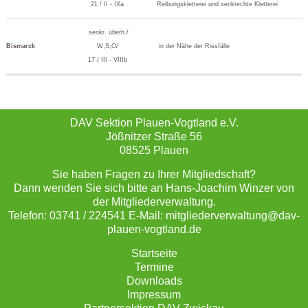
21 / II - IXa
Reibungskletterei und senkrechte Kletterei
senkr. überh./
Bismarck
W,S,O/
in der Nähe der Rissfälle
17 / III - VIIIb
DAV Sektion Plauen-Vogtland e.V.
Jößnitzer Straße 56
08525 Plauen
Sie haben Fragen zu Ihrer Mitgliedschaft?
Dann wenden Sie sich bitte an Hans-Joachim Winzer von
der Mitgliederverwaltung.
Telefon: 03741 / 224541 E-Mail: mitgliederverwaltung@dav-
plauen-vogtland.de
Startseite
Termine
Downloads
Impressum