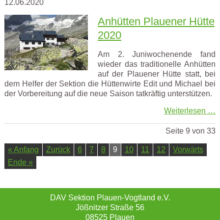
12.06.2020
Anhütten Plauener Hütte
2020
Am 2. Juniwochenende fand
wieder das traditionelle Anhütten
auf der Plauener Hütte statt, bei
dem Helfer der Sektion die Hüttenwirte Edit und Michael bei
der Vorbereitung auf die neue Saison tatkräftig unterstützen.
Weiterlesen …
Seite 9 von 33
« Anfang
Zurück
6
7
8
9
10
11
12
Vorwärts
Ende »
DAV Sektion Plauen-Vogtland e.V.
Jößnitzer Straße 56
08525 Plauen