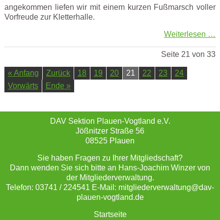
angekommen liefen wir mit einem kurzen Fußmarsch voller
Vorfreude zur Kletterhalle.
Weiterlesen …
Seite 21 von 33
« Anfang
Zurück
18
19
20
21
22
23
24
Vorwärts
Ende »
DAV Sektion Plauen-Vogtland e.V.
Jößnitzer Straße 56
08525 Plauen
Sie haben Fragen zu Ihrer Mitgliedschaft?
Dann wenden Sie sich bitte an Hans-Joachim Winzer von
der Mitgliederverwaltung.
Telefon: 03741 / 224541 E-Mail: mitgliederverwaltung@dav-
plauen-vogtland.de
Startseite