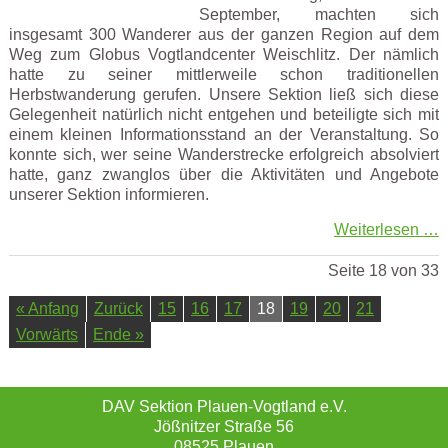
September, machten sich
insgesamt 300 Wanderer aus der ganzen Region auf dem
Weg zum Globus Vogtlandcenter Weischlitz. Der nämlich
hatte zu seiner mittlerweile schon traditionellen
Herbstwanderung gerufen. Unsere Sektion ließ sich diese
Gelegenheit natürlich nicht entgehen und beteiligte sich mit
einem kleinen Informationsstand an der Veranstaltung. So
konnte sich, wer seine Wanderstrecke erfolgreich absolviert
hatte, ganz zwanglos über die Aktivitäten und Angebote
unserer Sektion informieren.
Weiterlesen …
Seite 18 von 33
« Anfang
Zurück
15
16
17
18
19
20
21
Vorwärts
Ende »
DAV Sektion Plauen-Vogtland e.V.
Jößnitzer Straße 56
08525 Plauen