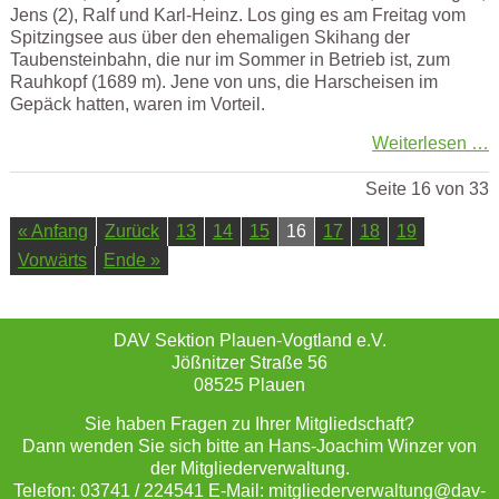
Jens (2), Ralf und Karl-Heinz. Los ging es am Freitag vom
Spitzingsee aus über den ehemaligen Skihang der
Taubensteinbahn, die nur im Sommer in Betrieb ist, zum
Rauhkopf (1689 m). Jene von uns, die Harscheisen im
Gepäck hatten, waren im Vorteil.
Weiterlesen …
Seite 16 von 33
« Anfang
Zurück
13
14
15
16
17
18
19
Vorwärts
Ende »
DAV Sektion Plauen-Vogtland e.V.
Jößnitzer Straße 56
08525 Plauen
Sie haben Fragen zu Ihrer Mitgliedschaft?
Dann wenden Sie sich bitte an Hans-Joachim Winzer von
der Mitgliederverwaltung.
Telefon: 03741 / 224541 E-Mail: mitgliederverwaltung@dav-