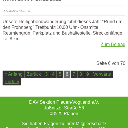
KOMMENTARE: 0
Unsere Heiligabendwanderung führt dieses Jahr "Rund um
den Frohnberg" Treffpunkt 10.00 Uhr - Ortsmitte
Reumtengrün, Parkplatz und Bushaltestelle. Streckenlänge
ca. 8 km
Zum Beitrag
Seite 6 von 70
« Anfang
Zurück
3
4
5
6
7
8
9
Vorwärts
Ende »
DAV Sektion Plauen-Vogtland e.V.
Jößnitzer Straße 56
08525 Plauen
Sie haben Fragen zu Ihrer Mitgliedschaft?