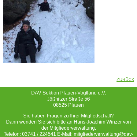
ZURÜCK
DAV Sektion Plauen-Vogtland e.V.
Jößnitzer Straße 56
08525 Plauen
Sie haben Fragen zu Ihrer Mitgliedschaft?
Dann wenden Sie sich bitte an Hans-Joachim Winzer von
der Mitgliederverwaltung.
Telefon: 03741 / 224541 E-Mail: mitgliederverwaltung@dav-