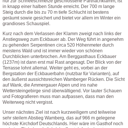
nur zur Schneeschmelze geschlossene Partnachklamm, ist
in knapp einer halben Stunde erreicht. Der 700 m lange
Steig durch die bis zu 70 m tiefe Schlucht ist bestens
geräumt sowie gesichert und bietet vor allem im Winter ein
grandioses Schauspiel.
Kurz nach dem Verlassen der Klamm zweigt nach links der
Anstiegsweg zum Eckbauer ab. Der Weg führt in angenehm
zu gehenden Serpentinen circa 520 Höhenmeter durch
meistens Wald und ist immer wieder von schönen
Durchblicken unterbrochen. Am Berggasthaus Eckbauer
(1237m) ist dann erst mal Rast angesagt. Der Blick von der
Terrasse lohnt allemal. Weiter geht es, vorbei an der
Bergstation der Eckbauerbahn (nutzbar für Varianten), auf
den äußerst aussichtsreichen Wamberger Rücken. Die Sicht
auf Wank, die Ammergauer Alpen und ins nahe
Wettersteingebirge sind überwältigend. Vor lauter Schauen
und Fotografieren muss man aufpassen, dass man den
Weiterweg nicht vergisst.
Unser nächstes Ziel ist nach kurzweiligem und teilweise
sehr steilem Abstieg Wamberg, das auf 966 m gelegene
höchste Kirchdorf Deutschlands. Hier wäre im Gasthof noch