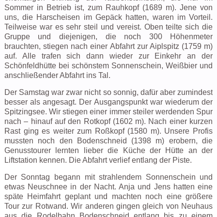
Sommer in Betrieb ist, zum Rauhkopf (1689 m). Jene von
uns, die Harscheisen im Gepäck hatten, waren im Vorteil.
Teilweise war es sehr steil und vereist. Oben teilte sich die
Gruppe und diejenigen, die noch 300 Höhenmeter
brauchten, stiegen nach einer Abfahrt zur Aiplspitz (1759 m)
auf. Alle trafen sich dann wieder zur Einkehr an der
Schönfeldhütte bei schönstem Sonnenschein, Weißbier und
anschließender Abfahrt ins Tal.
Der Samstag war zwar nicht so sonnig, dafür aber zumindest
besser als angesagt. Der Ausgangspunkt war wiederum der
Spitzingsee. Wir stiegen einer immer steiler werdenden Spur
nach – hinauf auf den Rotkopf (1602 m). Nach einer kurzen
Rast ging es weiter zum Roßkopf (1580 m). Unsere Profis
mussten noch den Bodenschneid (1398 m) erobern, die
Genusstourer lernten lieber die Küche der Hütte an der
Liftstation kennen. Die Abfahrt verlief entlang der Piste.
Der Sonntag begann mit strahlendem Sonnenschein und
etwas Neuschnee in der Nacht. Anja und Jens hatten eine
späte Heimfahrt geplant und machten noch eine größere
Tour zur Rotwand. Wir anderen gingen gleich von Neuhaus
aus die Rodelbahn Bodenschneid entlang bis zu einem