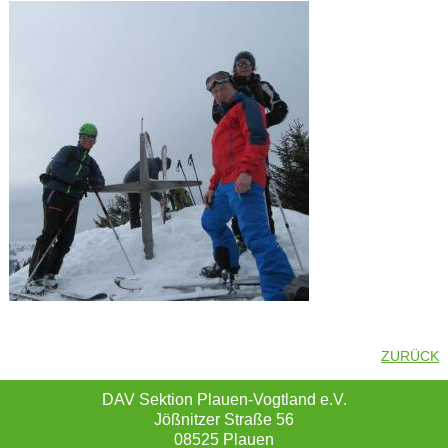
ZURÜCK
DAV Sektion Plauen-Vogtland e.V.
Jößnitzer Straße 56
08525 Plauen