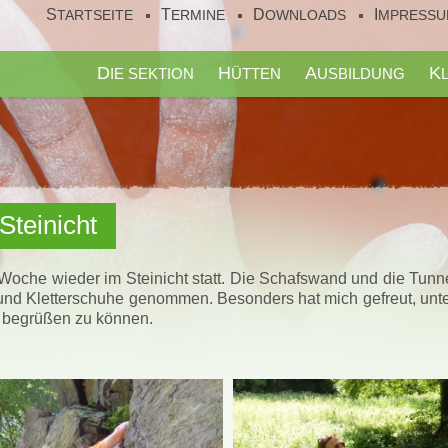
STARTSEITE
TERMINE
DOWNLOADS
IMPRESS
DIE SEKTION
HÜTTEN
AUSBILDUNG
Steinicht
 Woche wieder im Steinicht statt. Die Schafswand und die Tun
 und Kletterschuhe genommen. Besonders hat mich gefreut, unt
l begrüßen zu können.