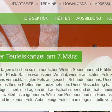
STARTSEITE
TERMINE
DOWNLOADS
IMPRESS
DIE SEKTION
HÜTTEN
AUSBILDUNG
zer Teufelskanzel am 7.März
Tagen ist schon so ein herrliches Wetter: Sonne pur und Frühlin
er-Plaste-Saison war es eine Wohltat, wieder an echtem Fels zu 
uns vernachlässigten Fels ausgesucht. Schande über uns: Unser
tos für den Kletterführer aufzunehmen. Diese Missachtung hat er
bgesichert, die Lage in der Landschaft super und der habstündig
ls weiterhin zu ignorieren. Wir -neun Personen und ein Hund- v
nd trockenem Fels. Anbei einige Fotos, man möge mir bitte verz