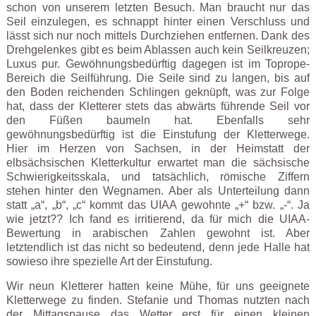
schon von unserem letzten Besuch. Man braucht nur das
Seil einzulegen, es schnappt hinter einen Verschluss und
lässt sich nur noch mittels Durchziehen entfernen. Dank des
Drehgelenkes gibt es beim Ablassen auch kein Seilkreuzen;
Luxus pur. Gewöhnungsbedürftig dagegen ist im Toprope-
Bereich die Seilführung. Die Seile sind zu langen, bis auf
den Boden reichenden Schlingen geknüpft, was zur Folge
hat, dass der Kletterer stets das abwärts führende Seil vor
den Füßen baumeln hat. Ebenfalls sehr
gewöhnungsbedürftig ist die Einstufung der Kletterwege.
Hier im Herzen von Sachsen, in der Heimstatt der
elbsächsischen Kletterkultur erwartet man die sächsische
Schwierigkeitsskala, und tatsächlich, römische Ziffern
stehen hinter den Wegnamen. Aber als Unterteilung dann
statt „a“, „b“, „c“ kommt das UIAA gewohnte „+“ bzw. „-“. Ja
wie jetzt?? Ich fand es irritierend, da für mich die UIAA-
Bewertung in arabischen Zahlen gewohnt ist. Aber
letztendlich ist das nicht so bedeutend, denn jede Halle hat
sowieso ihre spezielle Art der Einstufung.
Wir neun Kletterer hatten keine Mühe, für uns geeignete
Kletterwege zu finden. Stefanie und Thomas nutzten nach
der Mittagspause das Wetter erst für einen kleinen