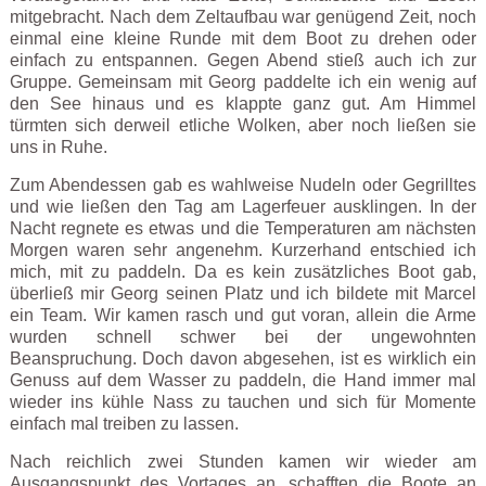
mitgebracht. Nach dem Zeltaufbau war genügend Zeit, noch
einmal eine kleine Runde mit dem Boot zu drehen oder
einfach zu entspannen. Gegen Abend stieß auch ich zur
Gruppe. Gemeinsam mit Georg paddelte ich ein wenig auf
den See hinaus und es klappte ganz gut. Am Himmel
türmten sich derweil etliche Wolken, aber noch ließen sie
uns in Ruhe.
Zum Abendessen gab es wahlweise Nudeln oder Gegrilltes
und wie ließen den Tag am Lagerfeuer ausklingen. In der
Nacht regnete es etwas und die Temperaturen am nächsten
Morgen waren sehr angenehm. Kurzerhand entschied ich
mich, mit zu paddeln. Da es kein zusätzliches Boot gab,
überließ mir Georg seinen Platz und ich bildete mit Marcel
ein Team. Wir kamen rasch und gut voran, allein die Arme
wurden schnell schwer bei der ungewohnten
Beanspruchung. Doch davon abgesehen, ist es wirklich ein
Genuss auf dem Wasser zu paddeln, die Hand immer mal
wieder ins kühle Nass zu tauchen und sich für Momente
einfach mal treiben zu lassen.
Nach reichlich zwei Stunden kamen wir wieder am
Ausgangspunkt des Vortages an, schafften die Boote an