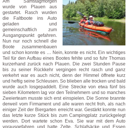
Am Samstagmorgen
wurde von Plauen aus
gestartet. Rasch wurden
die Faltboote ins Auto
geladen und
gemeinschaftlich zum
Ausgangspunkt gefahren.
Nun nur noch schnell die
Boote zusammenbauen
und schon konnte es … Nein, konnte es nicht. Ein wichtiges
Teil für den Aufbau eines Bootes fehlte und so fuhr Thomas
kurzerhand zurück nach Plauen. Die zwei Stunden Pause
bis zu seiner Rückkehr vergingen recht rasch und ganz
verkehrt war es auch nicht, denn der Himmel öffnete kurz
und heftig seine Schleusen. So blieben alle trocken und bald
wurde auch losgepaddelt. Eine Strecke von etwa fünf bis
sieben Kilometern lag vor den Teilnehmern und so manches
Zweierteam musste sich erst einspielen. Die Sonne brannte
derweil vom Firmament und alle waren recht froh, als nach
einiger Zeit der Biergarten erreicht war. Gestärkt konnte nun
das letzte kurze Stück bis zum Campingplatz zurückgelegt
werden. Dort wartete schon Eva. Sie war mit dem Auto
vorausgefahren und hatte Zelte, Schlafsäcke und Essen