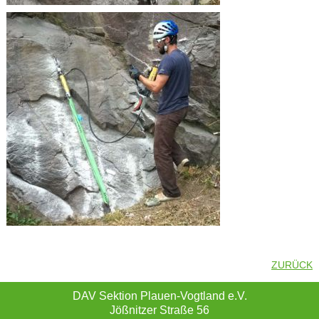
ZURÜCK
DAV Sektion Plauen-Vogtland e.V.
Jößnitzer Straße 56