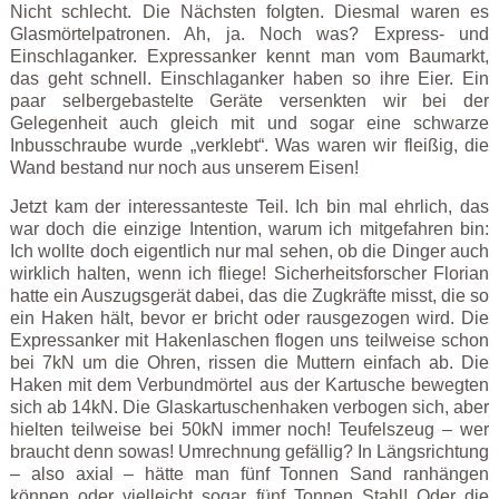
Nicht schlecht. Die Nächsten folgten. Diesmal waren es
Glasmörtelpatronen. Ah, ja. Noch was? Express- und
Einschlaganker. Expressanker kennt man vom Baumarkt,
das geht schnell. Einschlaganker haben so ihre Eier. Ein
paar selbergebastelte Geräte versenkten wir bei der
Gelegenheit auch gleich mit und sogar eine schwarze
Inbusschraube wurde „verklebt“. Was waren wir fleißig, die
Wand bestand nur noch aus unserem Eisen!
Jetzt kam der interessanteste Teil. Ich bin mal ehrlich, das
war doch die einzige Intention, warum ich mitgefahren bin:
Ich wollte doch eigentlich nur mal sehen, ob die Dinger auch
wirklich halten, wenn ich fliege! Sicherheitsforscher Florian
hatte ein Auszugsgerät dabei, das die Zugkräfte misst, die so
ein Haken hält, bevor er bricht oder rausgezogen wird. Die
Expressanker mit Hakenlaschen flogen uns teilweise schon
bei 7kN um die Ohren, rissen die Muttern einfach ab. Die
Haken mit dem Verbundmörtel aus der Kartusche bewegten
sich ab 14kN. Die Glaskartuschenhaken verbogen sich, aber
hielten teilweise bei 50kN immer noch! Teufelszeug – wer
braucht denn sowas! Umrechnung gefällig? In Längsrichtung
– also axial – hätte man fünf Tonnen Sand ranhängen
können oder vielleicht sogar fünf Tonnen Stahl! Oder die