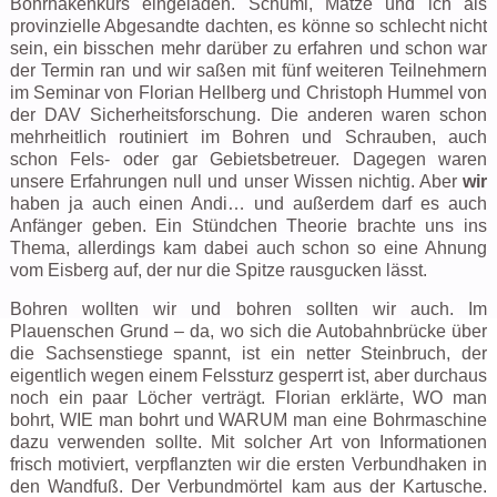
Bohrhakenkurs eingeladen. Schumi, Matze und ich als
provinzielle Abgesandte dachten, es könne so schlecht nicht
sein, ein bisschen mehr darüber zu erfahren und schon war
der Termin ran und wir saßen mit fünf weiteren Teilnehmern
im Seminar von Florian Hellberg und Christoph Hummel von
der DAV Sicherheitsforschung. Die anderen waren schon
mehrheitlich routiniert im Bohren und Schrauben, auch
schon Fels- oder gar Gebietsbetreuer. Dagegen waren
unsere Erfahrungen null und unser Wissen nichtig. Aber
wir
haben ja auch einen Andi… und außerdem darf es auch
Anfänger geben. Ein Stündchen Theorie brachte uns ins
Thema, allerdings kam dabei auch schon so eine Ahnung
vom Eisberg auf, der nur die Spitze rausgucken lässt.
Bohren wollten wir und bohren sollten wir auch. Im
Plauenschen Grund – da, wo sich die Autobahnbrücke über
die Sachsenstiege spannt, ist ein netter Steinbruch, der
eigentlich wegen einem Felssturz gesperrt ist, aber durchaus
noch ein paar Löcher verträgt. Florian erklärte, WO man
bohrt, WIE man bohrt und WARUM man eine Bohrmaschine
dazu verwenden sollte. Mit solcher Art von Informationen
frisch motiviert, verpflanzten wir die ersten Verbundhaken in
den Wandfuß. Der Verbundmörtel kam aus der Kartusche.