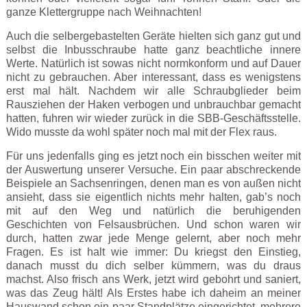
ganze Klettergruppe nach Weihnachten!
Auch die selbergebastelten Geräte hielten sich ganz gut und
selbst die Inbusschraube hatte ganz beachtliche innere
Werte. Natürlich ist sowas nicht normkonform und auf Dauer
nicht zu gebrauchen. Aber interessant, dass es wenigstens
erst mal hält. Nachdem wir alle Schraubglieder beim
Rausziehen der Haken verbogen und unbrauchbar gemacht
hatten, fuhren wir wieder zurück in die SBB-Geschäftsstelle.
Wido musste da wohl später noch mal mit der Flex raus.
Für uns jedenfalls ging es jetzt noch ein bisschen weiter mit
der Auswertung unserer Versuche. Ein paar abschreckende
Beispiele an Sachsenringen, denen man es von außen nicht
ansieht, dass sie eigentlich nichts mehr halten, gab’s noch
mit auf den Weg und natürlich die beruhigenden
Geschichten von Felsausbrüchen. Und schon waren wir
durch, hatten zwar jede Menge gelernt, aber noch mehr
Fragen. Es ist halt wie immer: Du kriegst den Einstieg,
danach musst du dich selber kümmern, was du draus
machst. Also frisch ans Werk, jetzt wird gebohrt und saniert,
was das Zeug hält! Als Erstes habe ich daheim an meiner
Hauswand schon ein paar Standplätze eingerichtet, mehrere