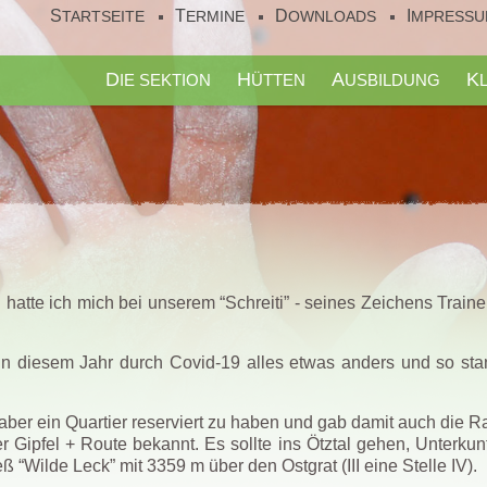
STARTSEITE
TERMINE
DOWNLOADS
IMPRESS
DIE SEKTION
HÜTTEN
AUSBILDUNG
atte ich mich bei unserem “Schreiti” - seines Zeichens Trainer 
st in diesem Jahr durch Covid-19 alles etwas anders und so sta
ber ein Quartier reserviert zu haben und gab damit auch die Ra
r Gipfel + Route bekannt. Es sollte ins Ötztal gehen, Unterkun
 “Wilde Leck” mit 3359 m über den Ostgrat (III eine Stelle IV).