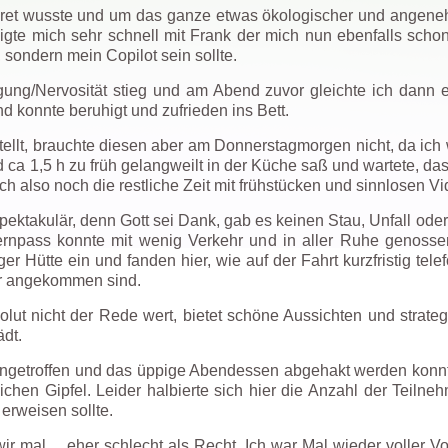
kret wusste und um das ganze etwas ökologischer und angenehm
gte mich sehr schnell mit Frank der mich nun ebenfalls schon
 sondern mein Copilot sein sollte.
ung/Nervosität stieg und am Abend zuvor gleichte ich dann 
d konnte beruhigt und zufrieden ins Bett.
ellt, brauchte diesen aber am Donnerstagmorgen nicht, da ich w
ca 1,5 h zu früh gelangweilt in der Küche saß und wartete, dass
h also noch die restliche Zeit mit frühstücken und sinnlosen V
pektakulär, denn Gott sei Dank, gab es keinen Stau, Unfall ode
rnpass konnte mit wenig Verkehr und in aller Ruhe genoss
er Hütte ein und fanden hier, wie auf der Fahrt kurzfristig tel
wir angekommen sind.
olut nicht der Rede wert, bietet schöne Aussichten und strateg
dt.
eingetroffen und das üppige Abendessen abgehakt werden konnt
chen Gipfel. Leider halbierte sich hier die Anzahl der Teiln
 erweisen sollte.
r mal… eher schlecht als Recht. Ich war Mal wieder voller Vor