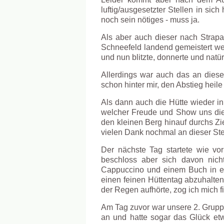
luftig/ausgesetzter Stellen in si
noch sein nötiges - muss ja.
Als aber auch dieser nach Strapaz
Schneefeld landend gemeistert we
und nun blitzte, donnerte und natü
Allerdings war auch das an dies
schon hinter mir, den Abstieg heil
Als dann auch die Hütte wieder in
welcher Freude und Show uns dies
den kleinen Berg hinauf durchs Zi
vielen Dank nochmal an dieser Ste
Der nächste Tag startete wie vo
beschloss aber sich davon nic
Cappuccino und einem Buch in e
einen feinen Hüttentag abzuhalte
der Regen aufhörte, zog ich mich f
Am Tag zuvor war unsere 2. Gruppe
an und hatte sogar das Glück et