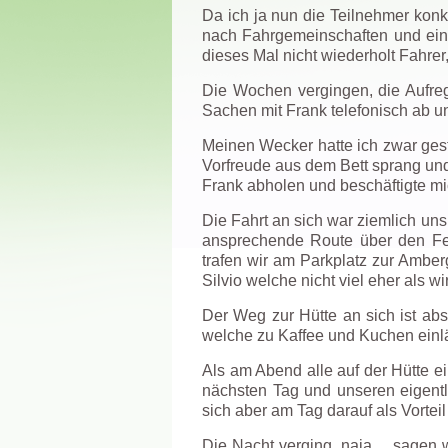
Da ich ja nun die Teilnehmer kon
nach Fahrgemeinschaften und eini
dieses Mal nicht wiederholt Fahrer,
Die Wochen vergingen, die Aufreg
Sachen mit Frank telefonisch ab un
Meinen Wecker hatte ich zwar gest
Vorfreude aus dem Bett sprang und 
Frank abholen und beschäftigte mic
Die Fahrt an sich war ziemlich uns
ansprechende Route über den Fe
trafen wir am Parkplatz zur Amberg
Silvio welche nicht viel eher als 
Der Weg zur Hütte an sich ist abs
welche zu Kaffee und Kuchen einlä
Als am Abend alle auf der Hütte 
nächsten Tag und unseren eigentli
sich aber am Tag darauf als Vorteil
Die Nacht verging, naja… sagen wi