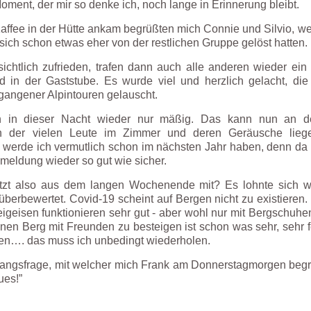
ment, der mir so denke ich, noch lange in Erinnerung bleibt.
affee in der Hütte ankam begrüßten mich Connie und Silvio, wel
sich schon etwas eher von der restlichen Gruppe gelöst hatten.
 sichtlich zufrieden, trafen dann auch alle anderen wieder e
end in der Gaststube. Es wurde viel und herzlich gelacht, d
gangener Alpintouren gelauscht.
h in dieser Nacht wieder nur mäßig. Das kann nun an de
h der vielen Leute im Zimmer und deren Geräusche liegen
werde ich vermutlich schon im nächsten Jahr haben, denn da h
meldung wieder so gut wie sicher.
tzt also aus dem langen Wochenende mit? Es lohnte sich wi
überbewertet. Covid-19 scheint auf Bergen nicht zu existieren.
geisen funktionieren sehr gut - aber wohl nur mit Bergschuhe
nen Berg mit Freunden zu besteigen ist schon was sehr, sehr 
ben…. das muss ich unbedingt wiederholen.
fangsfrage, mit welcher mich Frank am Donnerstagmorgen begrü
ues!”