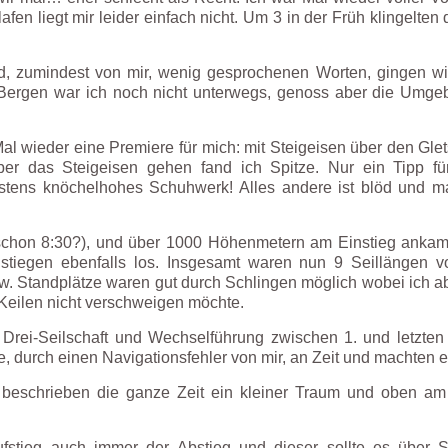
fen liegt mir leider einfach nicht. Um 3 in der Früh klingelte
.
, zumindest von mir, wenig gesprochenen Worten, gingen wir
en Bergen war ich noch nicht unterwegs, genoss aber die Um
l wieder eine Premiere für mich: mit Steigeisen über den Glets
ber das Steigeisen gehen fand ich Spitze. Nur ein Tipp für
tens knöchelhohes Schuhwerk! Alles andere ist blöd und m
 schon 8:30?), und über 1000 Höhenmetern am Einstieg ankam
stiegen ebenfalls los. Insgesamt waren nun 9 Seillängen vo
w. Standplätze waren gut durch Schlingen möglich wobei ich a
Keilen nicht verschweigen möchte.
Drei-Seilschaft und Wechselführung zwischen 1. und letzten
ge, durch einen Navigationsfehler von mir, an Zeit und machten e
t beschrieben die ganze Zeit ein kleiner Traum und oben am
stieg auch immer der Abstieg und dieser sollte es über S