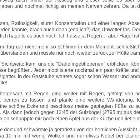
ch haben und nochmal richtig an meinen Nerven zehren. Da tat
en, Ratlosigkeit, sturer Konzentration und einer langen Abse
rden konnte, brach auch dann (endlich?) das Unwetter los. De
rlich hagelte es auch noch. Ich hasse ja Regen… aber Hagel ist
em Tag gar nicht mehr so schlimm in dem Moment, schließlic
e überstanden und musste nur noch wieder zurück zur Hütte tram
 Sichtweite kam, uns die "Daheimgebliebenen" erblickten, könnt
e begrüßten. Jeder mobilisierte nochmal ein paar Kräfte und 
elgatter. In der Gaststube wartete sogar schon Wasser und ande
lle!
rhergesagt mit Regen, ging weiter mit Regen, gefolgt von
ht beirren zu lassen und plante eine weitere Wanderung.
ine schöne Ecke und beschloss meine geplagten Füße zu sc
n. Als dann jedoch gegen 12:45 der Sulzkogel (2795 m) aus de
ix an schnappte mir noch einen Apfel aus der Küche und lief einf
 dort und schwärmte ja geradezu von der herrlichen Aussicht. 
wa 10 min mit wenig Wolken und nur etwas Nebel bei totale